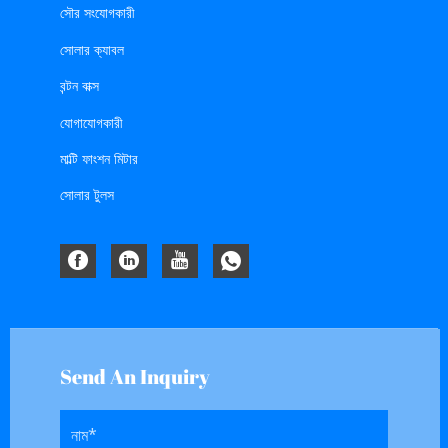
সৌর সংযোগকারী
সোলার ক্যাবল
বন্টন বাক্স
যোগাযোগকারী
মাল্টি ফাংশন মিটার
সোলার টুলস
Send An Inquiry