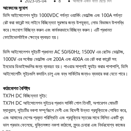
●
2023-05-04
●
8
●
আমাকে একটি বার্তা ছেড়ে দিন
আবেদনের সুযোগ
ডিসি আইসোলেশন সুইচ 1000VDC পর্যন্ত ওয়ার্কিং ভোল্টেজ এবং 100A পর্যন্ত
রেট করা কারেন্ট সহ লাইনে বিচ্ছিন্নতা সুরক্ষার জন্য উপযুক্ত, লোড বিভাজন উপলব্ধি
করে।
সংযোগ বিচ্ছিন্ন করুন এবং কার্যকরভাবে বিচ্ছিন্ন করুন। এটি প্রধানত
ফোটোভোলটাইক ক্ষেত্রে ব্যবহৃত হয়।
ডিসি আইসোলেশন সুইচটি প্রধানত AC 50/60Hz, 1500V এর রেটেড ভোল্টেজ,
1000V এর সর্বোচ্চ ভোল্টেজ এবং 200A এবং 400A এর রেট করা কারেন্ট সহ
ইনডোর ডিভাইসগুলির জন্য ব্যবহৃত হয়। পাওয়ার সাপ্লাই স্যুইচ করার পাশাপাশি, ডিসি
আইসোলেটিং সুইচগুলি কদাচিৎ চালু এবং বন্ধ সার্কিটের জন্যও ব্যবহার করা যেতে পারে।
কাঠামোগত বৈশিষ্ট্য
TX7H DC বিচ্ছিন্নতা সুইচ:
TX7H DC আইসোলেশন সুইচের প্রধান সার্কিট পোল তিনটি, অপারেশন মোডটি
ম্যানুয়াল, সুইচটির নকশা সম্পূর্ণরূপে দেশী এবং বিদেশী উন্নত প্রযুক্তিকে শোষিত করে,
এবং আমাদের দেশের প্রকৃত পরিস্থিতি এবং প্রযুক্তির স্তরের সাথে মিলিত একটি খুব
ভাল প্রভাব ফেলেছে, যুক্তিসঙ্গত নকশা কাঠামো, সুন্দর চেহারা এবং নির্ভরযোগ্য কাজের